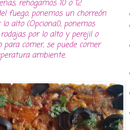
enas, rehogamos 10 o 12
del fuego, ponemos un chorreón
r lo alto (Opcional), ponemos
odajas por lo alto y perejil o
sto para comer, se puede comer
emperatura ambiente.