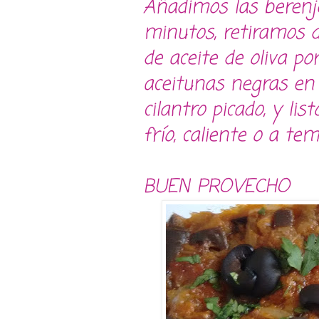
Añadimos las berenj
minutos, retiramos 
de aceite de oliva po
aceitunas negras en r
cilantro picado, y li
frío, caliente o a t
BUEN PROVECHO