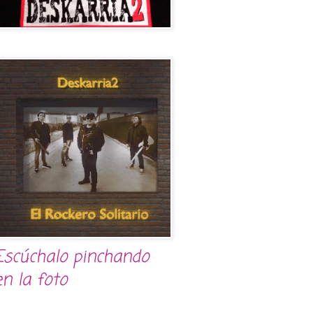
Escúchalo pinchando
en la foto