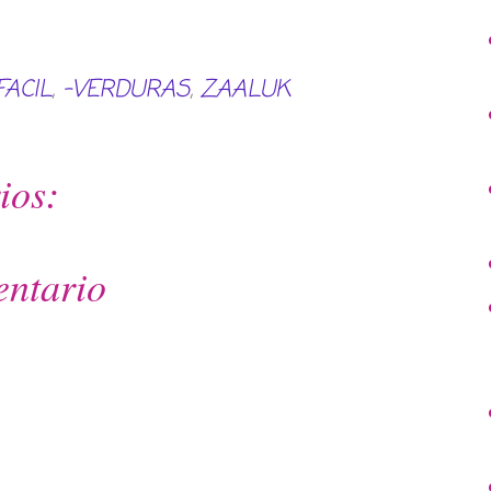
FACIL
,
-VERDURAS
,
ZAALUK
ios:
entario