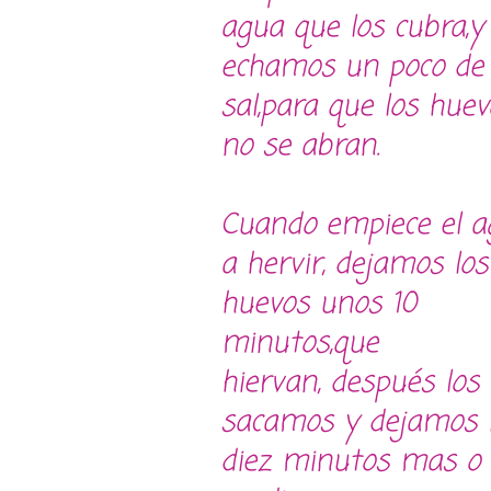
agua que los cubra,y
echamos un poco de
sal,para que los huev
no se abran.
Cuando empiece el a
a hervir, dejamos los
huevos unos 10
minutos,que
hiervan, después los
sacamos y dejamos la
diez minutos mas o 