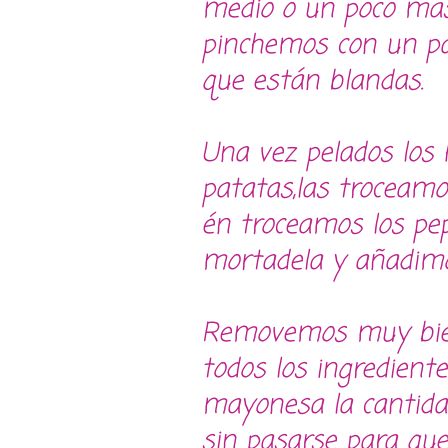
medio o un poco mas
pinchemos con un pa
que están blandas.
Una vez pelados los 
patatas,las troceam
én troceamos los pepi
mortadela y añadimos
Removemos muy bien 
todos los ingredien
mayonesa la cantida
sin pasarse para qu