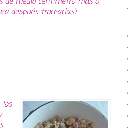
as de medio centímetro mas o
a después trocearlas)
 los
y
s