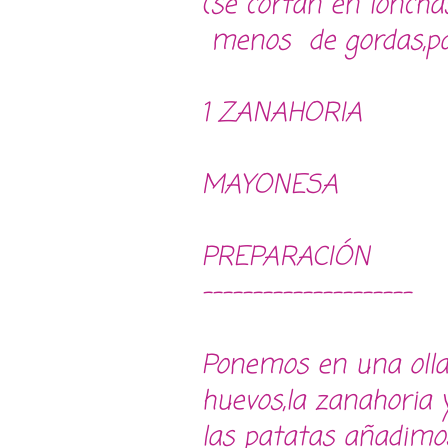
(se cortan en lonch
menos de gordas,par
1 ZANAHORIA
MAYONESA
PREPARACIÓN
---------------------
Ponemos en una olla
huevos,la zanahoria 
las patatas añadimo