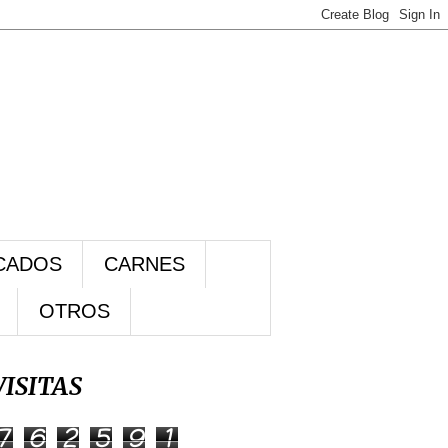
CADOS
CARNES
OTROS
VISITAS
7
6
2
5
9
1