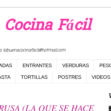
 Cocina Fácil
na labuenacocinafacil@hotmail.com
ADAS
ENTRANTES
VERDURAS
PES
ASTA
TORTILLAS
POSTRES
VIDEOS
12
RUSA (LA QUE SE HACE