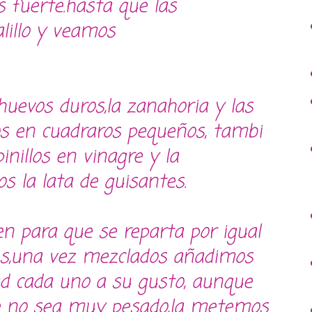
 fuerte.hasta que las
lillo y veamos
huevos duros,la zanahoria y las
os en cuadraros pequeños, tambi
nillos en vinagre y la
 la lata de guisantes.
para que se reparta por igual
tes,una vez mezclados añadimos
d cada uno a su gusto, aunque
e no sea muy pesado,la metemos